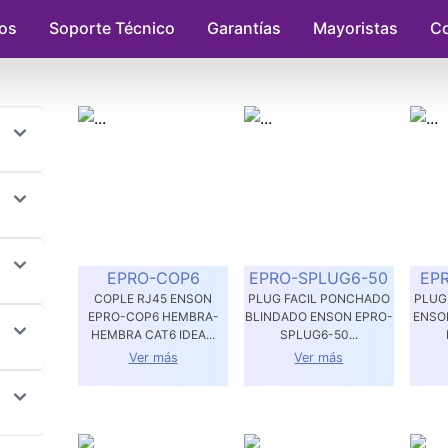
os
Soporte Técnico
Garantías
Mayoristas
Co
EPRO-COP6
EPRO-SPLUG6-50
EP
COPLE RJ45 ENSON
PLUG FACIL PONCHADO
PLUG
EPRO-COP6 HEMBRA-
BLINDADO ENSON EPRO-
ENSO
HEMBRA CAT6 IDEA...
SPLUG6-50...
Ver más
Ver más