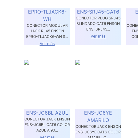
EPRO-TLJACK6-
ENS-SRJ45-CAT6
CONECTOR PLUG SRJ45
WH
BLINDADO CAT6 ENSON
CONECTOR MODULAR
CONE
ENS-SRJ45...
JACK RJ45 ENSON
EN
Ver más
EPRO-TLJACK6-WH S...
COL
Ver más
ENS-JC6BL AZUL
ENS-JC6YE
CONECTOR JACK ENSON
AMARILO
ENS-JC6BL CAT6 COLOR
CONECTOR JACK ENSON
AZUL A 90...
ENS-JC6YE CAT6 COLOR
Ver más
AMARILLO...